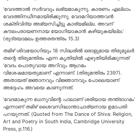
‘വേദത്താല്‍ സര്‍വവും ലഭ്യമാകുന്നു. കാരണം എല്ലാം
വേദത്തിനധീനമായിരിക്കുന്നു. വേദമറിയാത്തവന്‍
ശക്തിവിദ്യ അഭ്യസിച്ചിട്ടു കാര്യമില്ല. അവന്
കൗലപരായണനായ യോഗിയാകാന്‍ കഴിയുകയില്ല.’
(രുദ്രയാമലം ഉത്തരതന്ത്രം 15.3)
തമിഴ് ശിവയോഗിയും 18 സിദ്ധരില്‍ ഒരാളുമായ തിരുമൂലര്‍
തന്റെ തിരുമന്തിരം എന്ന കൃതിയില്‍ എഴുതിയിരിക്കുന്നത്
‘വേദം പൊതുവായ അറിവും ആഗമം
വിശേഷമായതുമാണ്’ എന്നാണ്. (തിരുമന്തിരം 2397).
അതായത് ജ്ഞാനവും വിജ്ഞാനവും പോലെയാണ്
അദ്ദേഹം അവയെ കാണുന്നത്.
‘വേദമാകുന്ന ധേനുവിന്റെ പാലാണ് ശരിയായ തന്ത്രാഗമം’
എന്നാണ് തമിഴ് ശൈവസിദ്ധാന്താചാര്യനായ ഉമാപതി
പറയുന്നത്. (Quoted from The Dance of Shiva: Religion,
Art and Poetry in South India, Cambridge University
Press, p.116.)