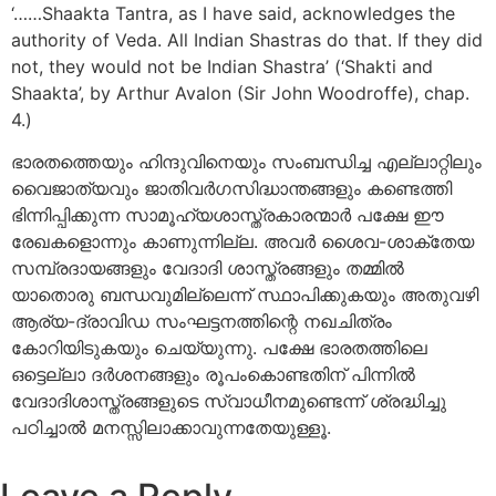
‘……Shaakta Tantra, as I have said, acknowledges the
authority of Veda. All Indian Shastras do that. If they did
not, they would not be Indian Shastra’ (‘Shakti and
Shaakta’, by Arthur Avalon (Sir John Woodroffe), chap.
4.)
ഭാരതത്തെയും ഹിന്ദുവിനെയും സംബന്ധിച്ച എല്ലാറ്റിലും
വൈജാത്യവും ജാതിവര്‍ഗസിദ്ധാന്തങ്ങളും കണ്ടെത്തി
ഭിന്നിപ്പിക്കുന്ന സാമൂഹ്യശാസ്ത്രകാരന്മാര്‍ പക്ഷേ ഈ
രേഖകളൊന്നും കാണുന്നില്ല. അവര്‍ ശൈവ-ശാക്തേയ
സമ്പ്രദായങ്ങളും വേദാദി ശാസ്ത്രങ്ങളും തമ്മില്‍
യാതൊരു ബന്ധവുമില്ലെന്ന് സ്ഥാപിക്കുകയും അതുവഴി
ആര്യ-ദ്രാവിഡ സംഘട്ടനത്തിന്റെ നഖചിത്രം
കോറിയിടുകയും ചെയ്യുന്നു. പക്ഷേ ഭാരതത്തിലെ
ഒട്ടെല്ലാ ദര്‍ശനങ്ങളും രൂപംകൊണ്ടതിന് പിന്നില്‍
വേദാദിശാസ്ത്രങ്ങളുടെ സ്വാധീനമുണ്ടെന്ന് ശ്രദ്ധിച്ചു
പഠിച്ചാല്‍ മനസ്സിലാക്കാവുന്നതേയുള്ളൂ.