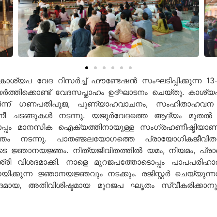
ശ്യപ വേദ റിസര്‍ച്ച് ഫൗണ്ടേഷന്‍ സംഘടിപ്പിക്കുന്ന 13-
‍ത്തിക്കൊണ്ട് വേദസപ്താഹം ഉദ്ഘാടനം ചെയ്തു. കാശ്യപ വേദ
ര്‍ന്ന് ഗണപതിപൂജ, പുണ്യാഹവാചനം, സംഹിതാഹവന സ
്ങുകള്‍ നടന്നു. യജുര്‍വേദത്തെ ആദ്യം മുതല്‍ പ
പ്പം മാനസിക ഐക്യത്തിനായുള്ള സംഗ്രഹണീഷ്ടിയാണ് ഇന്
്ഞം നടന്നു. പാതഞ്ജലയോഗത്തെ പ്രായോഗികജീവിതത്ത
ുടെ ജ്ഞാനയജ്ഞം. നിത്യജീവിതത്തില്‍ യമം, നിയമം, പ്ര
ശ്രീ വിശദമാക്കി. നാളെ മുറജപത്തോടൊപ്പം പാപപരിഹാര
യിക്കുന്ന ജ്ഞാനയജ്ഞവും നടക്കും. രജിസ്റ്റര്‍ ചെയ്യുന
ദമായ, അതിവിശിഷ്ടമായ മുറജപ ഘൃതം സ്വീകരിക്കാനുമുള