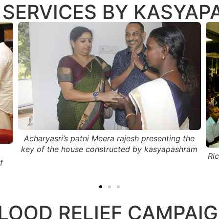
 SERVICES BY KASYA
he
ram
Rice distribution by acharyasri at kasyapashram
LOOD RELIEF CAMPAI