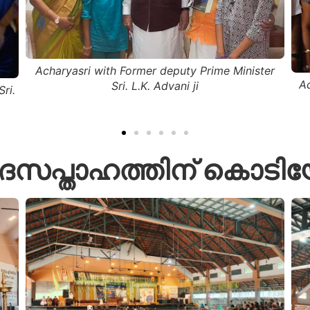
er
Acharyasri with Former Vice President of India
A
Sri. M. Venkaiah Naidu
ദസപ്താഹത്തിന് കൊടിയ