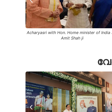
Acharyasri with Former deputy Prime Minist
Sri. L.K. Advani ji
f India Sri.
വേ