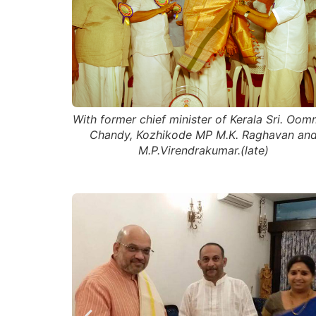
 Sri. Oommen
Inauguration by the then Hon. Chief Minister
avan and
Kerala Sri. Oommen Chandy (26-05-2012)