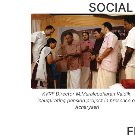
SOCIAL
Acharyasri’s patni Meera rajesh presenting t
key of the house constructed by kasyapash
Vaidik,
resence of
F