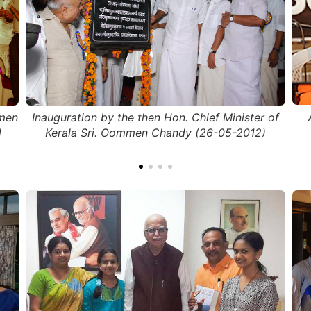
In
Acharyasri with Sri. Vishvesha Tirtha (late),
 of
Pejawara Matha