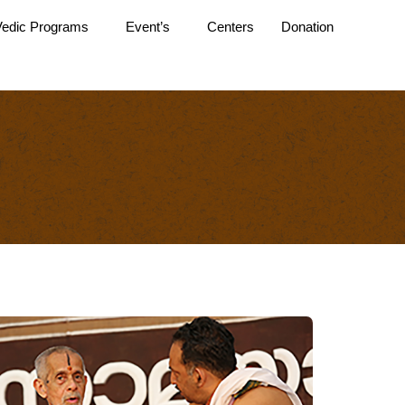
Vedic Programs
Event’s
Centers
Donation