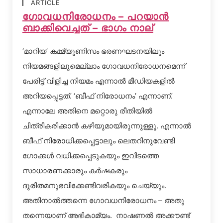
ARTICLE
ഗോവധനിരോധനം – പറയാന്‍
ബാക്കിവെച്ചത് – ഭാഗം നാല്
‘മാറിയ’ കമ്മ്യൂണിസം ഭരണഘടനയിലും
നിയമങ്ങളിലുമെല്ലാം ഗോവധനിരോധനമെന്ന്
പേരിട്ട് വിളിച്ച നിയമം എന്നാല്‍ മീഡിയകളില്‍
അറിയപ്പെട്ടത്. ‘ബീഫ് നിരോധനം’ എന്നാണ്.
എന്നാലേ അതിനെ മറ്റൊരു രീതിയില്‍
ചിത്രീകരിക്കാന്‍ കഴിയുമായിരുന്നുള്ളൂ. എന്നാല്‍
ബീഫ് നിരോധിക്കപ്പെട്ടാലും ലെതറിനുവേണ്ടി
ഗോക്കള്‍ വധിക്കപ്പെടുകയും ഇവിടത്തെ
സാധാരണക്കാരും കര്‍ഷകരും
ദുരിതമനുഭവിക്കേണ്ടിവരികയും ചെയ്യും.
അതിനാല്‍ത്തന്നെ ഗോവധനിരോധനം – അതു
തന്നെയാണ് അഭികാമ്യം. നാഷണല്‍ അക്കൗണ്ട്