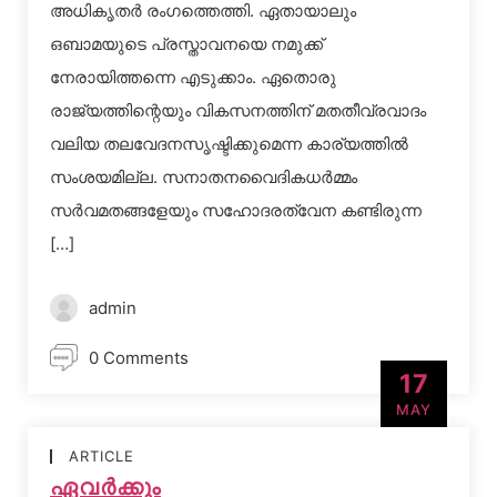
അധികൃതര്‍ രംഗത്തെത്തി. ഏതായാലും
ഒബാമയുടെ പ്രസ്താവനയെ നമുക്ക്
നേരായിത്തന്നെ എടുക്കാം. ഏതൊരു
രാജ്യത്തിന്റെയും വികസനത്തിന് മതതീവ്രവാദം
വലിയ തലവേദനസൃഷ്ടിക്കുമെന്ന കാര്യത്തില്‍
സംശയമില്ല. സനാതനവൈദികധര്‍മ്മം
സര്‍വമതങ്ങളേയും സഹോദരത്വേന കണ്ടിരുന്ന
[…]
admin
0 Comments
17
MAY
ARTICLE
ഏവര്‍ക്കും