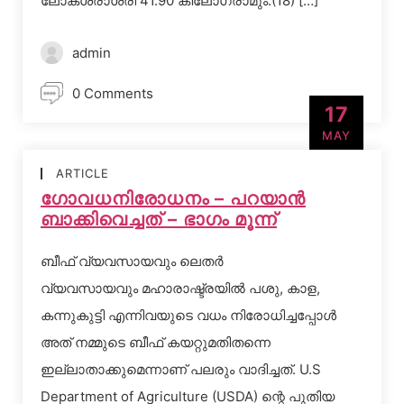
ലോകശരാശരി 41.90 കിലോഗ്രാമും.(18) […]
admin
0 Comments
17
MAY
ARTICLE
ഗോവധനിരോധനം – പറയാന്‍
ബാക്കിവെച്ചത് – ഭാഗം മൂന്ന്‌
ബീഫ് വ്യവസായവും ലെതര്‍
വ്യവസായവും മഹാരാഷ്ട്രയില്‍ പശു, കാള,
കന്നുകുട്ടി എന്നിവയുടെ വധം നിരോധിച്ചപ്പോള്‍
അത് നമ്മുടെ ബീഫ് കയറ്റുമതിതന്നെ
ഇല്ലാതാക്കുമെന്നാണ് പലരും വാദിച്ചത്. U.S
Department of Agriculture (USDA) ന്റെ പുതിയ