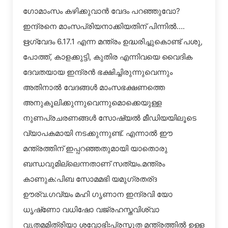
ഗോമാംസം കഴിക്കുവാന്‍ വേദം പറഞ്ഞുവോ?
ഇന്ദ്രനെ മാംസപ്രിയനാക്കിയതിന് പിന്നില്‍….
ഋഗ്വേദം 6.17.1 എന്ന മന്ത്രം ഉദ്ധരിച്ചുകൊണ്ട് പശു,
പോത്ത്, കാളക്കുട്ടി, കുതിര എന്നിവയെ വൈദിക
ദേവതയായ ഇന്ദ്രന്‍ ഭക്ഷിച്ചിരുന്നുവെന്നും
അതിനാല്‍ വേദങ്ങള്‍ മാംസഭക്ഷണത്തെ
അനുകൂലിക്കുന്നുവെന്നുമൊക്കെയുള്ള
നുണപ്രചരണങ്ങള്‍ സോഷ്യല്‍ മീഡിയയിലൂടെ
വ്യാപകമായി നടക്കുന്നുണ്ട്. എന്നാല്‍ ഈ
മന്ത്രത്തിന് ഇപ്പറഞ്ഞതുമായി യാതൊരു
ബന്ധവുമില്ലെന്നതാണ് സത്യം.മന്ത്രം
കാണുക:പിബ സോമമഭി യമുഗ്രതര്ദ
ഊര്‌വ.ഗവ്യം മഹി ഗൃണാന ഇന്ദ്രവി യോ
ധൃഷ്‌ണോ വധിഷോ വജ്രഹസ്തവിശ്വാ
വൃതമമിത്രിയാ ശവോഭിഃപ്രസ്തുത മന്ത്രത്തില്‍ ഉള്ള