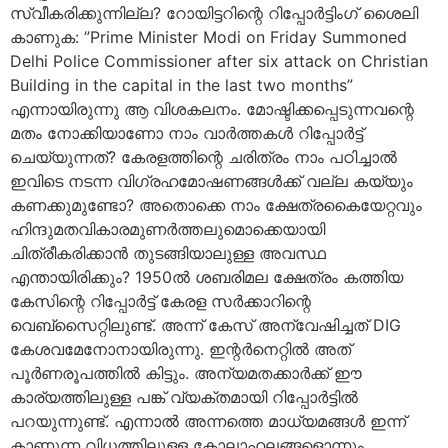
സ്വീകരിക്കുന്നില്ല? റോയിട്ടറിന്റെ റിപ്പോര്‍ട്ടിംഗ് ശൈലി
കാണുക: ”Prime Minister Modi on Friday Summoned
Delhi Police Commissioner after six attack on Christian
Building in the capital in the last two months”
എന്നായിരുന്നു ആ വിശകലനം. മോഷ്ടിക്കപ്പെടുന്നവന്റെ
മതം നോക്കിയാണോ നാം വാര്‍ത്തകള്‍ റിപ്പോര്‍ട്ട്
ചെയ്യുന്നത്? കേരളത്തിന്റെ ചരിത്രം നാം പഠിച്ചാല്‍
ഇവിടെ നടന്ന വിഗ്രഹമോഷണങ്ങള്‍ക്ക് വല്ല കയ്യും
കണക്കുമുണ്ടോ? അതൊക്കെ നാം ക്ഷേത്രകൈയേറ്റവും
ഹിന്ദുമതവികാരമുണര്‍ത്തലുമൊക്കെയായി
ചിത്രീകരിക്കാന്‍ തുടങ്ങിയാലുള്ള അവസ്ഥ
എന്തായിരിക്കും? 1950ല്‍ ശബരിമല ക്ഷേത്രം കത്തിയ
കേസിന്റെ റിപ്പോര്‍ട്ട് കേരള സര്‍ക്കാറിന്റെ
വെബ്‌സൈറ്റിലുണ്ട്. അന്ന് കേസ് അന്വേഷിച്ചത് DIG
കേശവമേനോനായിരുന്നു. ഇന്റര്‍നെറ്റില്‍ അത്
പൂര്‍ണരൂപത്തില്‍ കിട്ടും. അന്യമതക്കാര്‍ക്ക് ഈ
കാര്യത്തിലുള്ള പങ്ക് വ്യക്തമായി റിപ്പോര്‍ട്ടില്‍
പറയുന്നുണ്ട്. എന്നാല്‍ അന്നത്തെ മാധ്യമങ്ങള്‍ ഇന്ന്
കാണുന്ന വിധത്തിലുള്ള കോലാഹലങ്ങളൊന്നും