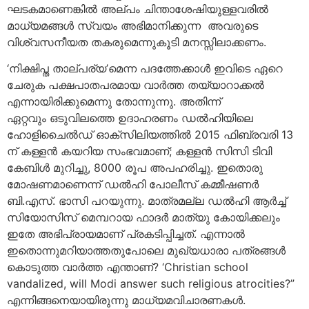
ഘടകമാണെങ്കില്‍ അല്പം ചിന്താശേഷിയുള്ളവരില്‍
മാധ്യമങ്ങള്‍ സ്വയം അഭിമാനിക്കുന്ന അവരുടെ
വിശ്വസനീയത തകരുമെന്നുകൂടി മനസ്സിലാക്കണം.
‘നിക്ഷിപ്ത താല്പര്യ’മെന്ന പദത്തേക്കാള്‍ ഇവിടെ ഏറെ
ചേരുക പക്ഷപാതപരമായ വാര്‍ത്ത തയ്യാറാക്കല്‍
എന്നായിരിക്കുമെന്നു തോന്നുന്നു. അതിന്ന്
ഏറ്റവും ഒടുവിലത്തെ ഉദാഹരണം ഡല്‍ഹിയിലെ
ഹോളിചൈല്‍ഡ് ഓക്‌സിലിയത്തില്‍ 2015 ഫിബ്രവരി 13
ന് കള്ളന്‍ കയറിയ സംഭവമാണ്; കള്ളന്‍ സിസി ടിവി
കേബിള്‍ മുറിച്ചു, 8000 രൂപ അപഹരിച്ചു. ഇതൊരു
മോഷണമാണെന്ന് ഡല്‍ഹി പോലീസ് കമ്മീഷണര്‍
ബി.എസ്. ഭാസി പറയുന്നു. മാത്രമല്ല ഡല്‍ഹി ആര്‍ച്ച്
സിയോസിസ് മെമ്പറായ ഫാദര്‍ മാത്യു കോയിക്കലും
ഇതേ അഭിപ്രായമാണ് പ്രകടിപ്പിച്ചത്. എന്നാല്‍
ഇതൊന്നുമറിയാത്തതുപോലെ മുഖ്യധാരാ പത്രങ്ങള്‍
കൊടുത്ത വാര്‍ത്ത എന്താണ്? ‘Christian school
vandalized, will Modi answer such religious atrocities?”
എന്നിങ്ങനെയായിരുന്നു മാധ്യമവിചാരണകള്‍.