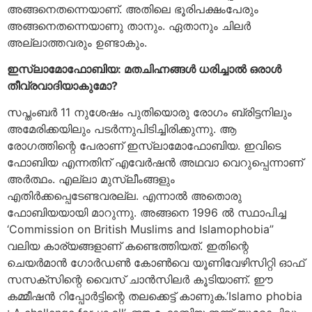
അങ്ങനെതന്നെയാണ്. അതിലെ ഭൂരിപക്ഷംപേരും
അങ്ങനെതന്നെയാണു താനും. ഏതാനും ചിലര്‍
അല്ലാത്തവരും ഉണ്ടാകും.
ഇസ്ലാമോഫോബിയ: മതചിഹ്നങ്ങള്‍ ധരിച്ചാല്‍ ഒരാള്‍
തീവ്രവാദിയാകുമോ?
സപ്തംബര്‍ 11 നുശേഷം പുതിയൊരു രോഗം ബ്രിട്ടനിലും
അമേരിക്കയിലും പടര്‍ന്നുപിടിച്ചിരിക്കുന്നു. ആ
രോഗത്തിന്റെ പേരാണ് ഇസ്ലാമോഫോബിയ. ഇവിടെ
ഫോബിയ എന്നതിന് എവേര്‍ഷന്‍ അഥവാ വെറുപ്പെന്നാണ്
അര്‍ത്ഥം. എല്ലാ മുസ്ലീംങ്ങളും
എതിര്‍ക്കപ്പെടേണ്ടവരല്ല. എന്നാല്‍ അതൊരു
ഫോബിയയായി മാറുന്നു. അങ്ങനെ 1996 ല്‍ സ്ഥാപിച്ച
‘Commission on British Muslims and Islamophobia”
വലിയ കാര്യങ്ങളാണ് കണ്ടെത്തിയത്. ഇതിന്റെ
ചെയര്‍മാന്‍ ഗോര്‍ഡണ്‍ കോണ്‍വെ യൂണിവേഴിസിറ്റി ഓഫ്
സസക്‌സിന്റെ വൈസ് ചാന്‍സിലര്‍ കൂടിയാണ്. ഈ
കമ്മീഷന്‍ റിപ്പോര്‍ട്ടിന്റെ തലക്കെട്ട് കാണുക.’Islamo phobia