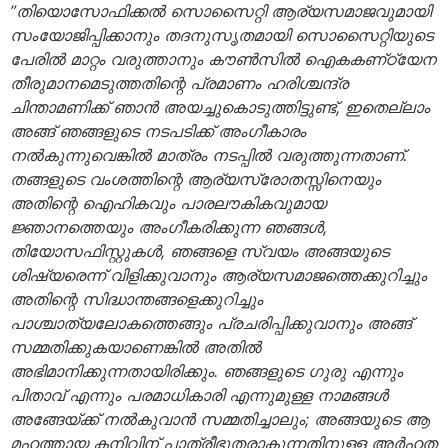
”തിയൊസോഫിക്കല്‍ സൊസൈറ്റി ആര്യസമാജവുമായി
സംയോജിപ്പിക്കാനും തദനുസൃതമായി സൊസൈറ്റിയുടെ
പേരില്‍ മാറ്റം വരുത്താനും കൗണ്‍സില്‍ ഐകകണ്‌ഠ്യേന
തീരുമാനമെടുത്തതിന്റെ പ്രമാണം ഹരിശ്ചന്ദ്ര
ചിന്താമണിക്ക് ഞാന്‍ അയച്ചുകൊടുത്തിട്ടുണ്ട്, ഇതെല്ലാം
അങ്ങ് ഞങ്ങളുടെ നടപടിക്ക് അംഗീകാരം
നല്‍കുന്നുവെങ്കില്‍ മാത്രം നടപ്പില്‍ വരുത്തുന്നതാണ്.
തങ്ങളുടെ വംശത്തിന്റെ ആര്യസ്രോതസ്സിനെയും
അതിന്റെ ഐഹികവും പാരലൗകികവുമായ
ജ്ഞാനത്തെയും അംഗീകരിക്കുന്ന ഞങ്ങള്‍,
തിയോസഫിസ്റ്റുകള്‍, ഞങ്ങളെ സ്വയം അങ്ങയുടെ
ശിഷ്യരെന്ന് വിളിക്കുവാനും ആര്യസമാജത്തെക്കുറിച്ചും
അതിന്റെ സിദ്ധാന്തങ്ങളെക്കുറിച്ചും
പാശ്ചാത്യലോകത്തെങ്ങും പ്രചരിപ്പിക്കുവാനും അങ്ങ്
സമ്മതിക്കുകയാണെങ്കില്‍ അതില്‍
അഭിമാനിക്കുന്നതായിരിക്കും. ഞങ്ങളുടെ ഗുരു എന്നും
പിതാവ് എന്നും പരമാധികാരി എന്നുമുള്ള നാമങ്ങള്‍
അങ്ങേയ്ക്ക് നല്‍കുവാന്‍ സമ്മതിച്ചാലും; അങ്ങയുടെ ആ
മഹത്തായ കനിവിന് പാത്രീഭൂതരാകുന്നതിനുള്ള അര്‍ഹത