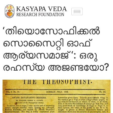
‘തിയൊസോഫിക്കൽ
സൊസൈറ്റി ഓഫ്
ആര്യസമാജ് ‘: ഒരു
രഹസ്യ അജണ്ടയോ?