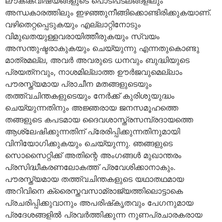
ലൗകികവിഷയങ്ങളുടെ പൊടിപടലങ്ങളിലും
അന്ധകാരത്തിലും ഇഴഞ്ഞുനീങ്ങിക്കൊണ്ടിരിക്കുകയാണ്.
വഴിതെറ്റപ്പെടുകയും എല്ലാറ്റിനോടും
വിമുഖതയുള്ളവരായിത്തീരുകയും സ്വയം
അസന്തുഷ്ടരാകുകയും ചെയ്യുന്നു എന്നതുകൊണ്ടു
മാത്രമല്ല, അവര്‍ അവരുടെ ധനവും ബുദ്ധിയുടെ
പ്രയത്‌നവും, നാശമില്ലാത്ത ഊര്‍ജവുമെല്ലാം
പൗരസ്ത്യമായ പ്രാചീന മതങ്ങളുടെയും
തത്ത്വചിന്തകളുടെയും നേര്‍ക്ക് കുരിശുയുദ്ധം
ചെയ്യുന്നതിനും അജ്ഞരായ ജനസമൂഹത്തെ
തങ്ങളുടെ കപടമായ ദൈവശാസ്ത്രസമ്പ്രദായത്തെ
ആശ്ലേഷിക്കുന്നതിന് പ്രേരിപ്പിക്കുന്നതിനുമായി
വിനിയോഗിക്കുകയും ചെയ്യുന്നു. ഞങ്ങളുടെ
സൊസൈറ്റിക്ക് അതിന്റെ അംഗങ്ങള്‍ മുഖാന്തരം
പ്രസിദ്ധീകരണലോകത്ത് പ്രവേശിക്കാനാകും.
പൗരസ്ത്യമായ തത്ത്വചിന്തകളുടെ യഥാതഥമായ
അറിവിനെ ക്രൈസ്തവസാമ്രാജ്യത്തിലൊട്ടാകെ
പ്രചരിപ്പിക്കുവാനും അപരിഷ്‌കൃതവും പേഗനുമായ
പ്രദേശങ്ങളില്‍ പ്രവര്‍ത്തിക്കുന്ന നുണപ്രചാരകരായ