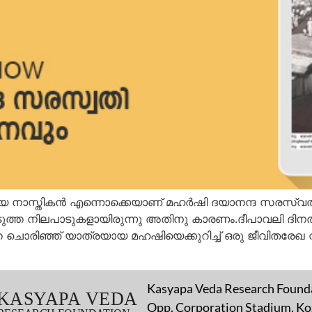
്തികന്‍ എന്നൊക്കെയാണ് മഹര്‍ഷി ദയാനന്ദ സരസ്വതിയെ പ
ുത്ത നിലപാടുകളായിരുന്നു അതിനു കാരണം.ദീപാവലി ദിന
്തെ ചൊരിഞ്ഞ് യാത്രയായ മഹഷിയെക്കുറിച്ച് ഒരു ജീവിതരേ
Kasyapa Veda Research Found
Opp. Corporation Stadium, Koz