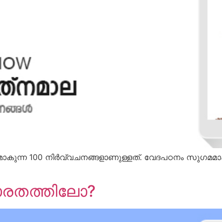
കുന്ന 100 നിര്‍വ്വചനങ്ങളാണുള്ളത്. വേദപഠനം സുഗമമാ
ഭാരതത്തിലോ?